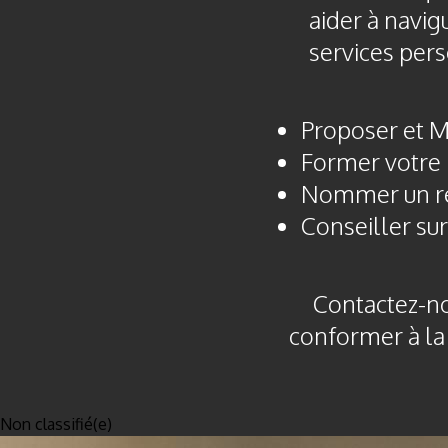
aider à navig
services pers
Proposer et Me
Former votre 
Nommer un res
Conseiller su
Contactez-no
conformer à la
Non classifié(e)