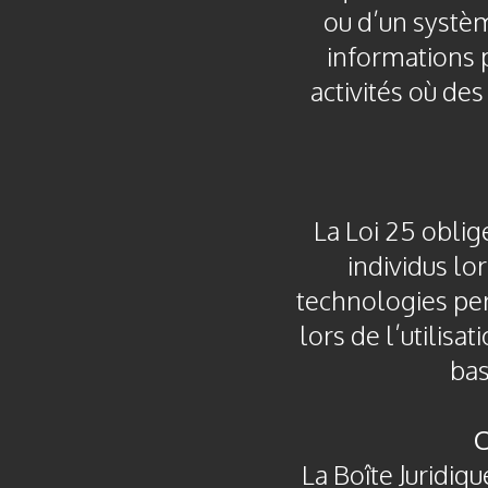
ou d’un systèm
informations 
activités où de
La Loi 25 oblig
individus lo
technologies perm
lors de l’utilis
bas
C
La Boîte Juridiq