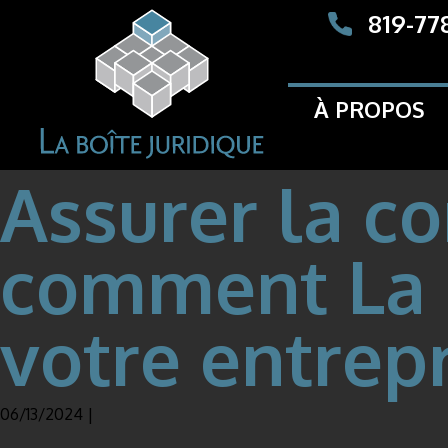
819-77
À PROPOS
Assurer la co
comment La B
votre entrep
06/13/2024 |