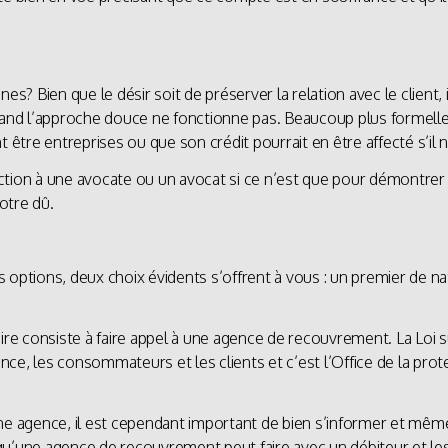
Bien que le désir soit de préserver la relation avec le client, il 
 l’approche douce ne fonctionne pas. Beaucoup plus formelle, cel
t être entreprises ou que son crédit pourrait en être affecté s’il
daction à une avocate ou un avocat si ce n’est que pour démontrer 
otre dû.
options, deux choix évidents s’offrent à vous : un premier de nat
aire consiste à faire appel à une agence de recouvrement. La Loi 
gence, les consommateurs et les clients et c’est l’Office de la p
ne agence, il est cependant important de bien s’informer et même 
e qu’une agence de recouvrement peut faire avec un débiteur et les