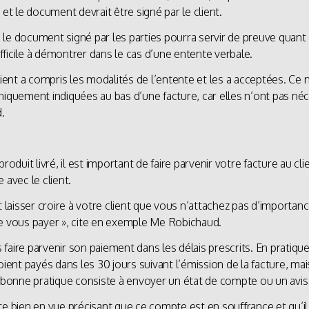
 et le document devrait être signé par le client.
x, le document signé par les parties pourra servir de preuve quant
ifficile à démontrer dans le cas d’une entente verbale.
lient a compris les modalités de l’entente et les a acceptées. Ce
niquement indiquées au bas d’une facture, car elles n’ont pas né
.
oduit livré, il est important de faire parvenir votre facture au clie
 avec le client.
t laisser croire à votre client que vous n’attachez pas d’importanc
de vous payer », cite en exemple Me Robichaud.
s faire parvenir son paiement dans les délais prescrits. En pratiqu
nt payés dans les 30 jours suivant l’émission de la facture, mais
e bonne pratique consiste à envoyer un état de compte ou un avis
e bien en vue précisant que ce compte est en souffrance et qu’il 