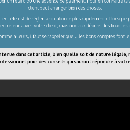
uer un retard ou une absence de paiement. Pour en connaître la vé
client peut arranger bien des choses.
 en tête est de régler la situation le plus rapidement et lorsque p
 entretenez avec votre client, mais non aux dépens des finances 
comme ailleurs, il faut se rappeler que… les bons comptes font l
enue dans cet article, bien qu’elle soit de nature légale, n
rofessionnel pour des conseils qui sauront répondre à votre 