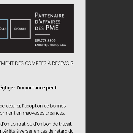
MENT DES COMPTES À RECEVOIR
égliger l’importance peut
e celui-ci, l’adoption de bonnes
sforment en mauvaises créances.
e d’un contrat ou d’un bon de travail,
 intérêts à verser en cas de retard du