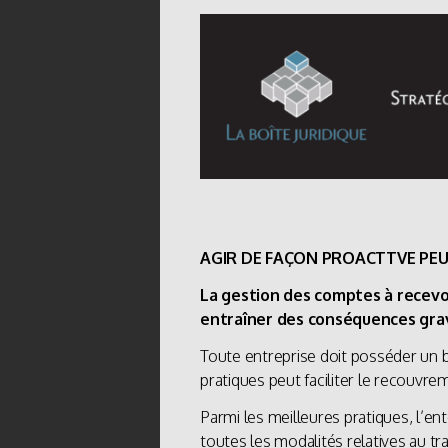
AGIR DE FAÇON PROACTTVE PEU
La gestion des comptes à recevoi
entraîner des conséquences grav
Toute entreprise doit posséder un b
pratiques peut faciliter le recouv
Parmi les meilleures pratiques, l’ente
toutes les modalités relatives au tra