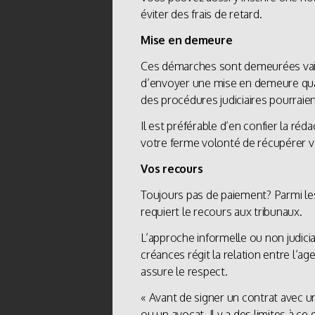
éviter des frais de retard.
Mise en demeure
Ces démarches sont demeurées vaines? 
d’envoyer une mise en demeure quand
des procédures judiciaires pourraien
Il est préférable d’en confier la ré
votre ferme volonté de récupérer v
Vos recours
Toujours pas de paiement? Parmi les 
requiert le recours aux tribunaux.
L’approche informelle ou non judici
créances régit la relation entre l’a
assure le respect.
« Avant de signer un contrat avec u
ou un avocat. Il y a des limites à c