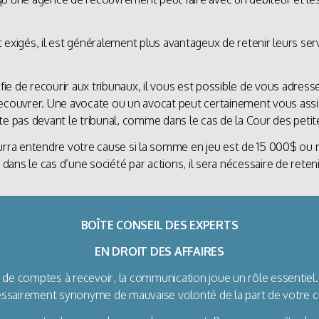
 exigés, il est généralement plus avantageux de retenir leurs se
ifie de recourir aux tribunaux, il vous est possible de vous adre
ecouvrer. Une avocate ou un avocat peut certainement vous assist
te pas devant le tribunal, comme dans le cas de la Cour des petit
urra entendre votre cause si la somme en jeu est de 15 000$ ou 
ans le cas d’une société par actions, il sera nécessaire de reten
BOÎTE CONSEIL DES EXPERTS
EN DROIT DES AFFAIRES
de comptes à recevoir, la communication joue un rôle essentiel
ssairement synonyme de mauvaise volonté de la part de votre cl