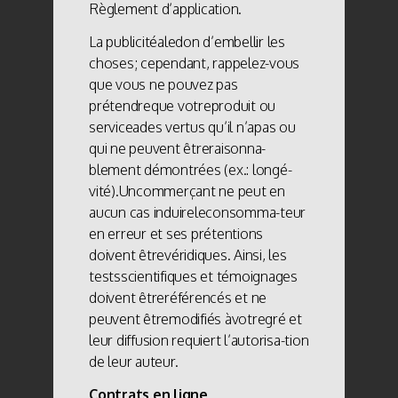
Règlement d’application.
La publicitéaledon d’embellir les
choses; cependant, rappelez-vous
que vous ne pouvez pas
prétendreque votreproduit ou
serviceades vertus qu’il n’apas ou
qui ne peuvent êtreraisonna-
blement démontrées (ex.: longé-
vité).Uncommerçant ne peut en
aucun cas induireleconsomma-teur
en erreur et ses prétentions
doivent êtrevéridiques. Ainsi, les
testsscientifiques et témoignages
doivent êtreréférencés et ne
peuvent êtremodifiés àvotregré et
leur diffusion requiert l’autorisa-tion
de leur auteur.
Contrats en ligne