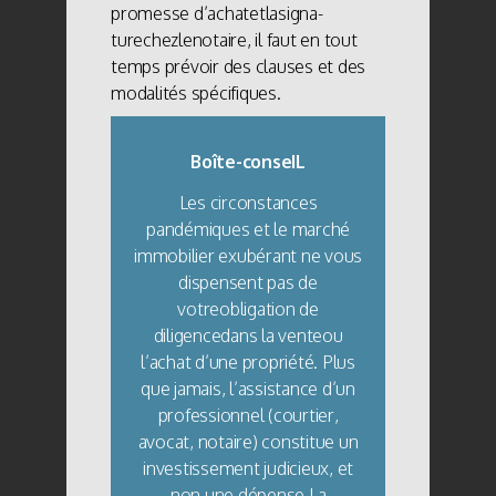
promesse d’achatetlasigna-
turechezlenotaire, il faut en tout
temps prévoir des clauses et des
modalités spécifiques.
Boîte-conseIL
Les circonstances
pandémiques et le marché
immobilier exubérant ne vous
dispensent pas de
votreobligation de
diligencedans la venteou
l’achat d’une propriété. Plus
que jamais, l’assistance d’un
professionnel (courtier,
avocat, notaire) constitue un
investissement judicieux, et
non une dépense.La