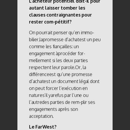
L’acheteur potentiel doit-il pour
autant laisser tomber les
clauses contraignantes pour
rester com-pétitif?
On pourrait penser qu’en immo-
bilier,lapromesse d’achatest un peu
comme les fiançailles: un
engagement àprocéder for-
mellement si les deux parties
respectent leur parole.Or, la
différenceest qu’une promesse
d’achatest un document légal dont
on peut forcer l’exécution en
natures’il yarefus par l’une ou
l’autredes parties de rem-plir ses
engagements après son
acceptation.
Le FarWest?