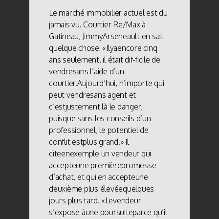
Le marché immobilier actuel est du
jamais vu. Courtier Re/Max à
Gatineau, JimmyArseneault en sait
quelque chose: «Ilyaencore cinq
ans seulement, il était dif-ficile de
vendresans l’aide d’un
courtier.Aujourd’hui, n’importe qui
peut vendresans agent et
c’estjustement là le danger,
puisque sans les conseils d’un
professionnel, le potentiel de
conflit estplus grand.» Il
citeenexemple un vendeur qui
accepteune premièrepromesse
d’achat, et qui en accepteune
deuxième plus élevéequelques
jours plus tard. «Levendeur
s’expose àune poursuiteparce qu’il