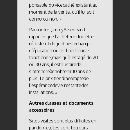
ponsable du vicecaché existant au
moment de la vente, qu’il lui soit
connu ou non. »
Parcontre, JimmyArseneault
rappelle que l’acheteur doit être
réaliste et diligent: «Silechamp
d’épuration ou le drain français
fonctionne,mais qu’il estâgé de 20
ou 30 ans, il estillusoirede
s’attendreàenobtenir 10 ans de
plus. Le prix tiendracomptede
l’espérancedevie restantedes
installations. »
Autres clauses et documents
accessoires
Si les visites sont plus difficiles en
pandémie,elles sont toujours