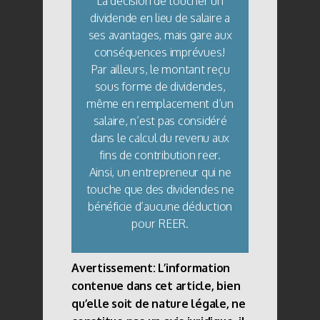
La décision de toucher un
dividende en lieu de salaire a
ses avantages, mais gare aux
conséquences imprévues!
Par ailleurs, le montant reçu
sous forme de dividendes,
même en remplacement d’un
salaire, n’est pas considéré
dans le calcul du revenu aux
fins de contribution reer.
Ainsi, un entrepreneur qui ne
touche que des dividendes ne
bénéficie d’aucune déduction
pour REER.
Avertissement: L’information
contenue dans cet article, bien
qu’elle soit de nature légale, ne