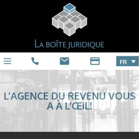
FR
L’AGENCE DU REVENU VOUS
A À L’ŒiL!